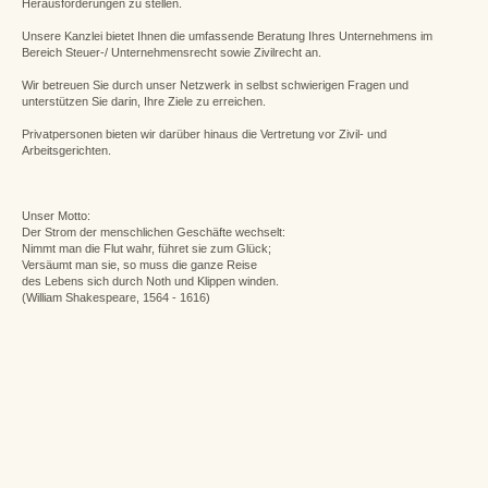
Herausforderungen zu stellen.
Unsere Kanzlei bietet Ihnen die umfassende Beratung Ihres Unternehmens im
Bereich Steuer-/ Unternehmensrecht sowie Zivilrecht an.
Wir betreuen Sie durch unser Netzwerk in selbst schwierigen Fragen und
unterstützen Sie darin, Ihre Ziele zu erreichen.
Privatpersonen bieten wir darüber hinaus die Vertretung vor Zivil- und
Arbeitsgerichten.
Unser Motto:
Der Strom der menschlichen Geschäfte wechselt:
Nimmt man die Flut wahr, führet sie zum Glück;
Versäumt man sie, so muss die ganze Reise
des Lebens sich durch Noth und Klippen winden.
(William Shakespeare, 1564 - 1616)